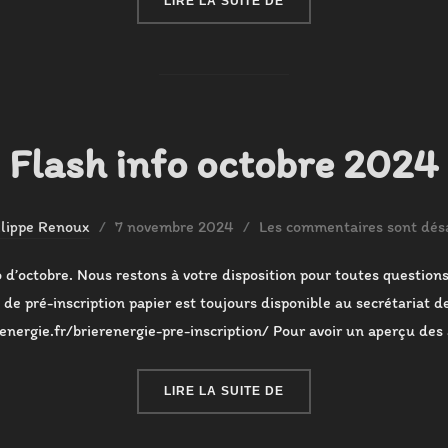
LIRE LA SUITE DE
Flash info octobre 2024
Publié
ilippe Renoux
7 novembre 2024
Les commentaires sont désa
le
o d’octobre. Nous restons à votre disposition pour toutes questions
de pré-inscription papier est toujours disponible au secrétariat de
renergie.fr/brierenergie-pre-inscription/ Pour avoir un aperçu des 
« FLASH INFO OCTOBRE 
LIRE LA SUITE DE