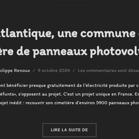
Atlantique, une commune 
ère de panneaux photovol
Publié
hilippe Renoux
9 octobre 2024
Les commentaires sont désac
le
nt bénéficier presque gratuitement de l’électricité produite par
défunts», s’opposent au projet. C’est un projet unique en France. 
ojet inédit : recouvrir son cimetière d’environ 5900 panneaux ph
« EN LOIRE-ATLANTIQU
LIRE LA SUITE DE