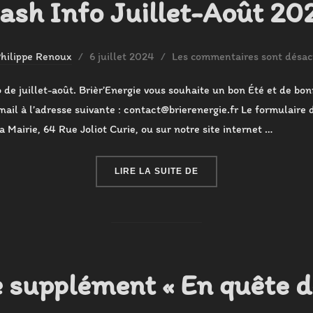
lash Info Juillet-Août 20
Publié
hilippe Renoux
6 juillet 2024
Les commentaires sont désact
le
o de juillet-août. Brièr’Energie vous souhaite un bon Été et de bo
mail à l’adresse suivante : contact@brierenergie.fr Le formulaire d
a Mairie, 64 Rue Joliot Curie, ou sur notre site internet …
« FLASH INFO JUILLET-
LIRE LA SUITE DE
e supplément « En quête d