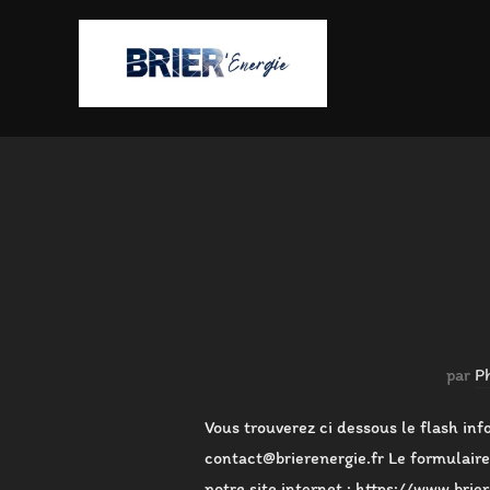
Aller
au
contenu
par
P
Vous trouverez ci dessous le flash info
contact@brierenergie.fr Le formulaire 
notre site internet : https://www.brie