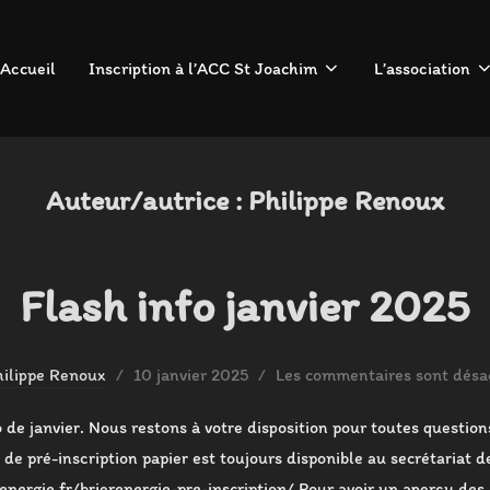
Accueil
Inscription à l’ACC St Joachim
L’association
Auteur/autrice :
Philippe Renoux
Flash info janvier 2025
Publié
hilippe Renoux
10 janvier 2025
Les commentaires sont désac
le
 de janvier. Nous restons à votre disposition pour toutes questions
de pré-inscription papier est toujours disponible au secrétariat de
renergie.fr/brierenergie-pre-inscription/ Pour avoir un aperçu des