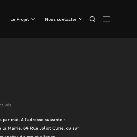
Rechercher :
Le Projet
Nous contacter
PERMUTER 
tivés.
 par mail à l’adresse suivante :
 la Mairie, 64 Rue Joliot Curie, ou sur
 avancées du projet cliquer …