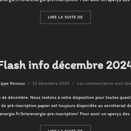
« FLASH INFO JANVIER 
LIRE LA SUITE DE
Flash info décembre 202
Publié
lippe Renoux
13 décembre 2024
Les commentaires sont dés
le
o de décembre. Nous restons à votre disposition pour toutes questi
de pré-inscription papier est toujours disponible au secrétariat de
renergie.fr/brierenergie-pre-inscription/ Pour avoir un aperçu des
« FLASH INFO DÉCEMBR