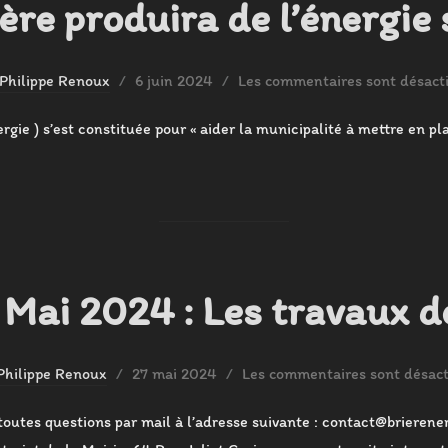
ère produira de l’énergie 
Publié
Philippe Renoux
6 juin 2024
Les commentaires sont désacti
le
rgie ) s’est constituée pour « aider la municipalité à mettre en pla
 Mai 2024 : Les travaux 
Publié
Philippe Renoux
27 mai 2024
Les commentaires sont désact
le
toutes questions par mail à l’adresse suivante : contact@brierener