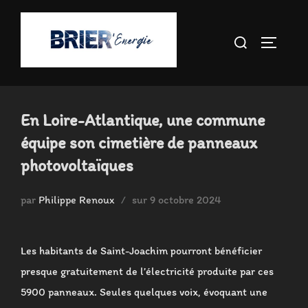
Aller
au
Rechercher :
PERMUT
contenu
En Loire-Atlantique, une commune
équipe son cimetière de panneaux
photovoltaïques
Publié
par
Philippe Renoux
sur
9 octobre 2024
le
Les habitants de Saint-Joachim pourront bénéficier
presque gratuitement de l’électricité produite par ces
5900 panneaux. Seules quelques voix, évoquant une