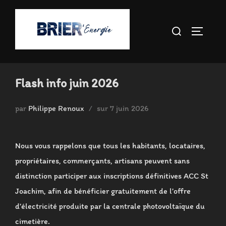
Aller
au
Rechercher :
PERMUT
contenu
Flash info juin 2026
Publié
par
Philippe Renoux
sur
7 juin 2026
le
Nous vous rappelons que tous les habitants, locataires,
propriétaires, commerçants, artisans peuvent sans
distinction participer aux inscriptions définitives ACC St
Joachim, afin de bénéficier gratuitement de l’offre
d’électricité produite par la centrale photovoltaïque du
cimetière.