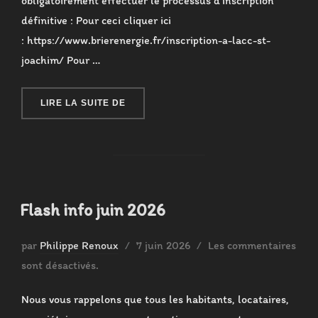
obligatoirement effectuer le processus d’inscription
définitive : Pour ceci cliquer ici
: https://www.brierenergie.fr/inscription-a-lacc-st-
joachim/ Pour …
« FLASH INFO JUILLET – AOÛT 2026 »
LIRE LA SUITE DE
Flash info juin 2026
Publié
par
Philippe Renoux
7 juin 2026
Les commentaires
le
sont désactivés.
Nous vous rappelons que tous les habitants, locataires,