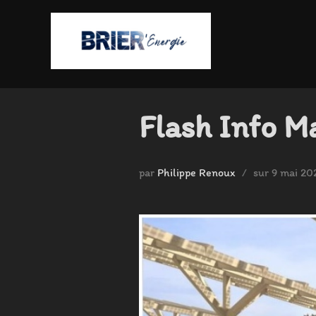
Aller
au
contenu
Flash Info M
Publié
par
Philippe Renoux
sur
9 mai 20
le