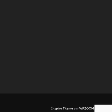
Inspiro Theme
par
WPZOOM