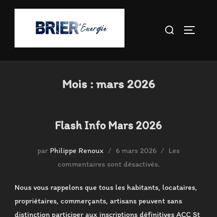
Aller
au
Rechercher :
PERMUT
contenu
Mois :
mars 2026
Flash Info Mars 2026
Publié
par
Philippe Renoux
6 mars 2026
Les
le
commentaires sont désactivés.
Nous vous rappelons que tous les habitants, locataires,
propriétaires, commerçants, artisans peuvent sans
distinction participer aux inscriptions définitives ACC St